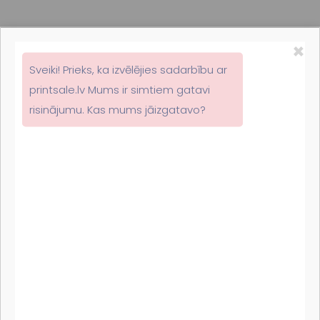
×
Sveiki! Prieks, ka izvēlējies sadarbību ar
printsale.lv Mums ir simtiem gatavi
14
risinājumu. Kas mums jāizgatavo?
Apr
Labākie drukas
pakalpojumi:
Kvalitāte un
izdevīgums!