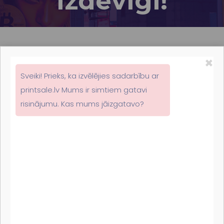
izdevīgi!
×
26
Sveiki! Prieks, ka izvēlējies sadarbību ar
Feb
printsale.lv Mums ir simtiem gatavi
risinājumu. Kas mums jāizgatavo?