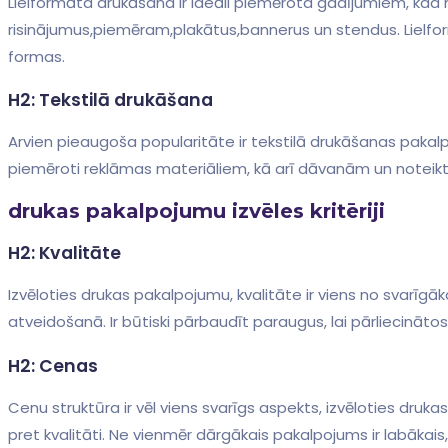
Lielformāta drukāšana⁤ ir ideāli piemērota gadījumiem, kad ne
risinājumus,piemēram,plakātus,bannerus un stendus. Lielfor
formas.
H2: Tekstilā drukāšana
Arvien pieaugoša popularitāte ir ⁣tekstilā drukāšanas pakalpoj
piemēroti ‌reklāmas materiāliem, kā arī dāvanām un not
drukas pakalpojumu izvēles kritēriji
H2: Kvalitāte
Izvēloties drukas pakalpojumu, kvalitāte ir viens no svarīg
atveidošanā. Ir būtiski​ pārbaudīt paraugus, lai pārliecināt
H2: Cenas
Cenu struktūra ir vēl viens‌ svarīgs aspekts, izvēloties druka
pret kvalitāti. Ne vienmēr dārgākais pakalpojums ir labākais,