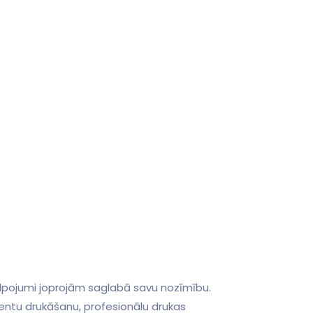
kalpojumi joprojām saglabā savu nozīmību.
entu drukāšanu, profesionālu drukas