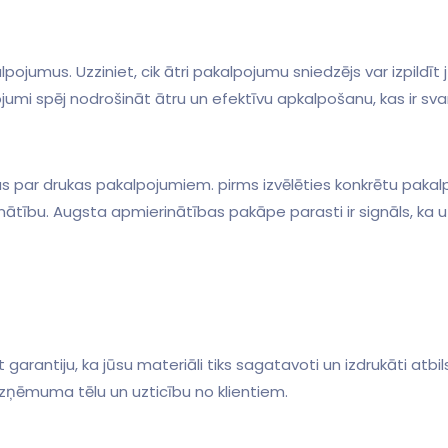
jumus. ‍Uzziniet, cik ātri pakalpojumu sniedzējs var izpildīt jūs
jumi spēj nodrošināt ātru un efektīvu apkalpošanu, kas ir sva
jas par drukas pakalpojumiem. pirms izvēlēties ⁤konkrētu pakal
ierinātību. Augsta apmierinātības pakāpe parasti ir signāls, k
arantiju, ka jūsu materiāli tiks sagatavoti un izdrukāti atbil
 uzņēmuma tēlu un uzticību no klientiem.