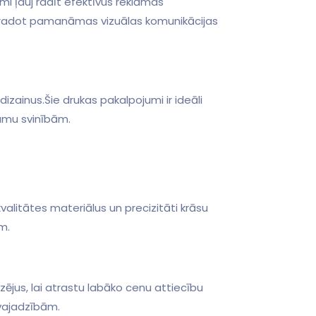
umi ļauj radīt efektīvus reklāmas
ū, radot pamanāmas vizuālas komunikācijas
zainus.Šie drukas ​pakalpojumi ir ideāli‍
umu svinībām.
valitātes materiālus un precizitāti krāsu
m.
ējus, lai atrastu‌ labāko cenu ⁢attiecību
 vajadzībām.