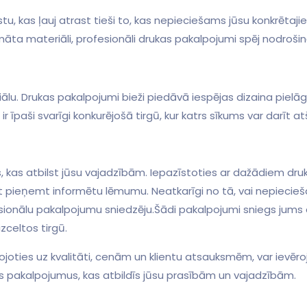
 kas ļauj atrast ⁤tieši to, kas ⁢nepieciešams jūsu konkrētajie
omāta ⁢materiāli, profesionāli drukas ⁣pakalpojumi spēj nodroš
riālu. Drukas pakalpojumi bieži piedāvā iespējas dizaina⁤ pielāg
ir īpaši svarīgi​ konkurējošā tirgū, kur ‍katrs sīkums var darīt at
s,​ kas atbilst jūsu vajadzībām.‍ Iepazīstoties⁤ ar dažādiem dr
rēsiet​ pieņemt informētu lēmumu. Neatkarīgi no tā, vai nepieci
fesionālu pakalpojumu ‌sniedzēju.Šādi ⁤pakalpojumi sniegs jums
zceltos tirgū.
ojoties ​uz kvalitāti, cenām un klientu atsauksmēm, var ievēr
s pakalpojumus, kas atbildīs jūsu prasībām un vajadzībām.