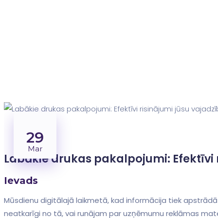
29
Mar
Labākie drukas‌ pakalpojumi: Efektīvi
Ievads
Mūsdienu digitālajā laikmetā,​ kad informācija tiek ⁤apstrā
neatkarīgi no tā, vai runājam par uzņēmumu reklāmas mate