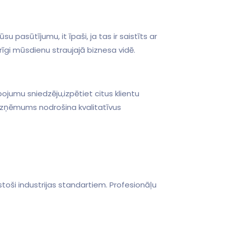
u⁤ pasūtījumu, it īpaši, ja tas ir saistīts ar
rīgi mūsdienu straujajā biznesa vidē.
pojumu sniedzēju,izpētiet citus klientu
a⁣ uzņēmums nodrošina kvalitatīvus
stoši industrijas ⁣standartiem. Profesionāļu