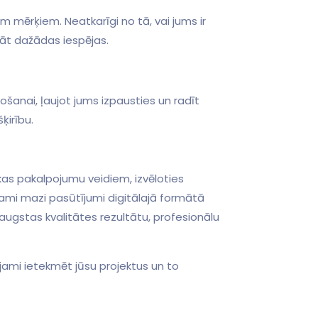
m mērķiem. Neatkarīgi no tā,⁣ vai jums ir
ināt dažādas iespējas.
ošanai, ļaujot jums izpausties un radīt ​
šķirību.
ukas pakalpojumu veidiem, izvēloties⁤
ešami mazi pasūtījumi digitālajā formātā
 augstas kvalitātes rezultātu, profesionālu
ojami ietekmēt jūsu projektus un to