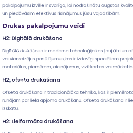
pakalpojumu izvēle ir⁢ svarīga, lai nodrošinātu augstas ⁢kva
un piedāvāsim efektīvus risinājumus jūsu vajadzībām.
KATALOGS
Drukas pakalpojumu‌ veidi
H2: Digitālā⁢ drukāšana
ATSAUKSMES
Digitālā drukāšana ⁣ir moderna tehnoloģija,kas ļauj ātri un 
vai‌ vienreizējus pasūtījumus,kas ir izdevīgi speciāliem pro
materiālus, piemēram, aicinājumus, vizītkartes vai mārketi
H2: ofseta​ drukāšana
KONTAKTI
Ofseta drukāšana ir‍ tradicionālāka tehnika, kas ir piemērota ⁤l
runājam par liela apjoma drukāšanu. ⁤Ofseta drukāšana ir lielis
izskatu.
H2: Lielformāta drukāšana