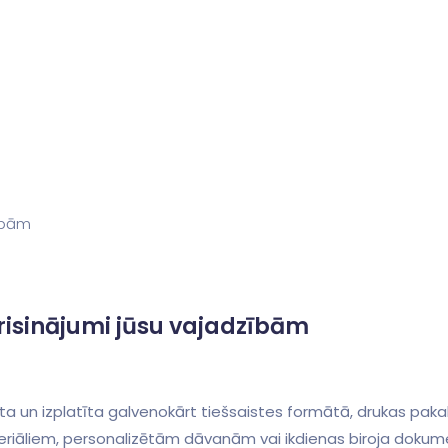
 risinājumi jūsu vajadzībām
dāta un izplatīta galvenokārt tiešsaistes formātā, drukas pa
riāliem, personalizētām dāvanām vai ikdienas biroja dokum