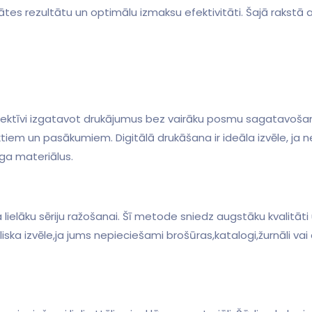
litātes rezultātu un ‌optimālu izmaksu efektivitāti. Šajā raks
efektīvi izgatavot drukājumus ⁣bez vairāku posmu sagatavošana
jektiem un pasākumiem. Digitālā drukāšana ir ideāla izvēle, ja
nga materiālus.
ielāku ​sēriju ražošanai. Šī metode sniedz augstāku​ kvalitāti ​un
ka​ izvēle,ja jums⁣ nepieciešami brošūras,katalogi,žurnāli vai ⁣