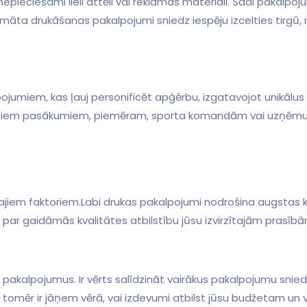
pieciešami lieli attēli vai reklāmas‍ materiāli. Šādi pakalpoj
māta drukāšanas pakalpojumi sniedz ​iespēju izcelties ⁤tirg
umiem,‍ kas ‌ļauj personificēt apģērbu, izgatavojot unikālus di
eiktiem pasākumiem, piemēram, sporta komandām⁤ vai uzņēm
ākajiem faktoriem.Labi drukas pakalpojumi nodrošina augstas k
os par gaidāmās kvalitātes atbilstību jūsu izvirzītajām prasībā
s pakalpojumus.⁢ Ir vērts salīdzināt vairākus pakalpojumu sniedz
 tomēr ir ⁤jāņem ⁢vērā, ⁣vai izdevumi atbilst jūsu⁤ budžetam un