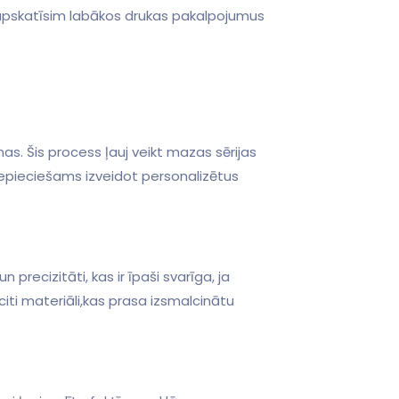
tā apskatīsim labākos drukas⁢ pakalpojumus
s. Šis process ļauj veikt​ mazas sērijas
 nepieciešams izveidot personalizētus
 precizitāti, kas ir īpaši svarīga, ja
citi materiāli,kas ‌prasa izsmalcinātu