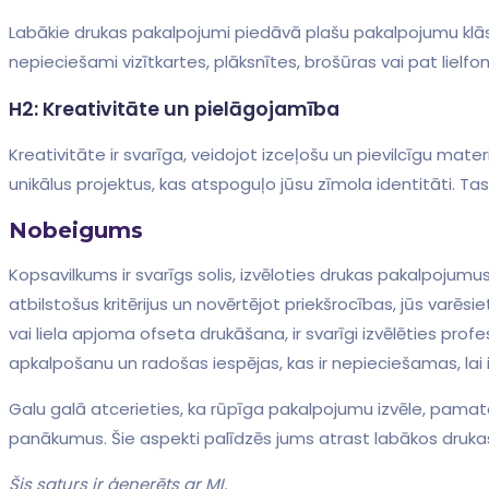
Labākie drukas pakalpojumi piedāvā plašu pakalpojumu klāstu,
nepieciešami vizītkartes, plāksnītes, brošūras vai pat lielf
H2:‌ Kreativitāte‍ un pielāgojamība
Kreativitāte ir svarīga, veidojot‍ izceļošu un pievilcīgu mate
unikālus projektus,⁤ kas atspoguļo jūsu⁤ zīmola⁢ identitāti. ⁢Tas 
Nobeigums
Kopsavilkums​ ir svarīgs solis, izvēloties drukas⁣ pakalpojumu
atbilstošus⁢ kritērijus un ⁣novērtējot priekšrocības, jūs va
vai liela apjoma ofseta drukāšana, ir svarīgi‌ izvēlēties pro
apkalpošanu un radošas iespējas, kas ir‍ nepieciešamas, lai i
Galu galā atcerieties, ka ⁣rūpīga pakalpojumu izvēle, pamat
panākumus. Šie aspekti palīdzēs ⁢jums atrast labākos druka
Šis saturs‍ ir ģenerēts ar MI.