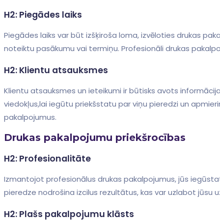
H2: Piegādes laiks
Piegādes laiks var būt izšķiroša loma, izvēloties drukas pakalpo
noteiktu pasākumu vai​ termiņu. Profesionāli drukas pakalpo
H2: Klientu atsauksmes
Klientu atsauksmes un ieteikumi ir būtisks ‌avots⁢ informāci
viedokļus,lai ‌iegūtu⁣ priekšstatu par viņu pieredzi ‌un apm
pakalpojumus.
Drukas pakalpojumu priekšrocības
H2: Profesionalitāte
Izmantojot profesionālus drukas pakalpojumus, jūs iegūstat‍ g
pieredze nodrošina izcilus rezultātus, kas var ⁤uzlabot jūsu⁢
H2: ⁣Plašs pakalpojumu klāsts