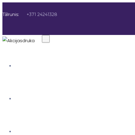
Tālrunis:
+371 24241328
SĀKUMS
AKCIJAS DRUKA
PAR MUMS
Labākie drukas p
risinājumi jūsu 
AKCIJAS DRUKA