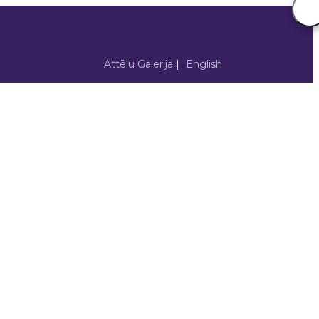
Attēlu Galerija
|
English
tīvi