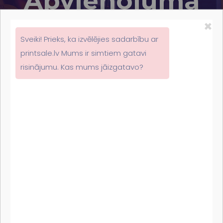
Apvienojumā
×
Sveiki! Prieks, ka izvēlējies sadarbību ar
printsale.lv Mums ir simtiem gatavi
risinājumu. Kas mums jāizgatavo?
Jauni ⁢Drukas
Pakalpojumi:
kvalitāte un
Radošums
⁢Apvienojumā