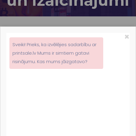
un izaicinājumi
×
14
Sveiki! Prieks, ka izvēlējies sadarbību ar
printsale.lv Mums ir simtiem gatavi
Okt
risinājumu. Kas mums jāizgatavo?