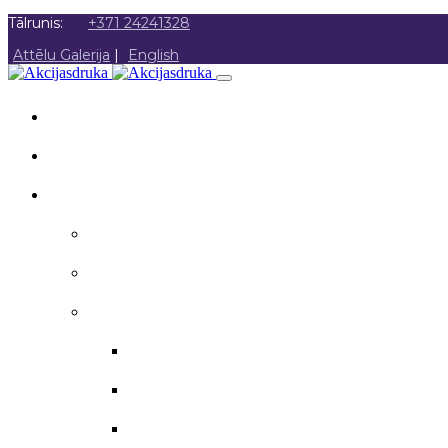
Tālrunis:
+371 24241328
Attēlu Galerija
|
English
SĀKUMS
PAR MUMS
AKCIJAS DRUKA
Akcijas druka
Poligrāfija
Apsveikuma materiāli
Aploksnes
Apsveikuma kartītes
Atzinības raksti