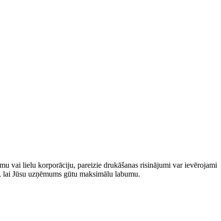
u vai lielu korporāciju, pareizie​ drukāšanas risinājumi var ievērojami
mus, lai Jūsu uzņēmums gūtu maksimālu labumu.