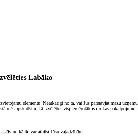
zvēlēties Labāko
zvietojamu elementu. Neatkarīgi​ no tā, vai Jūs pārstāvjat mazu uzņēmum
akstā mēs apskatīsim, kā izvēlēties⁤ vispiemērotākos ​drukas pakalpoju
astāv un kā tie var atbilst Jūsu vajadzībām.