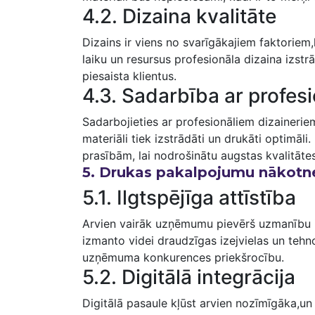
4.2. Dizaina kvalitāte
Dizains ir viens no ​svarīgākajiem faktoriem,
laiku un resursus profesionāla dizaina izstrād
piesaista klientus.
4.3. Sadarbība ar profes
Sadarbojieties ar profesionāliem⁣ dizainerie
materiāli tiek izstrādāti ⁢un drukāti optimāli
prasībām, lai nodrošinātu augstas kvalitāte
5.⁢ Drukas pakalpojumu nākotn
5.1.‍ Ilgtspējīga attīstība
Arvien⁤ vairāk uzņēmumu ⁢pievērš uzmanību⁣ 
izmanto videi draudzīgas izejvielas un tehnol
uzņēmuma ‌konkurences priekšrocību.
5.2. Digitālā integrācija
Digitālā pasaule kļūst arvien ​nozīmīgāka,