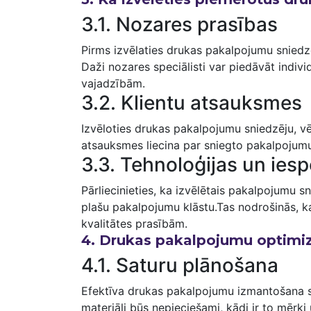
3.1. Nozares prasības
Pirms izvēlaties drukas pakalpojumu sniedzēju
Daži nozares speciālisti var ‌piedāvāt indivi
vajadzībām.
3.2. Klientu⁢ atsauksmes
Izvēloties drukas pakalpojumu sniedzēju, vēr
atsauksmes liecina par sniegto pakalpojumu 
3.3. Tehnoloģijas un iesp
Pārliecinieties, ka izvēlētais pakalpojumu 
plašu pakalpojumu​ klāstu.Tas nodrošinās,‌ k
kvalitātes prasībām.
4. ​Drukas pakalpojumu optimiz
4.1. Saturu ‍plānošana
Efektīva drukas pakalpojumu izmantošana sāk
materiāli būs nepieciešami, kādi ir to mērķi ⁤