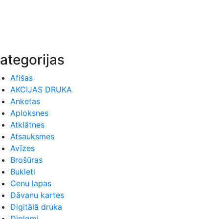
ategorijas
Afišas
AKCIJAS DRUKA
Anketas
Aploksnes
Atklātnes
Atsauksmes
Avīzes
Brošūras
Bukleti
Cenu lapas
Dāvanu kartes
Digitālā druka
Diplomi