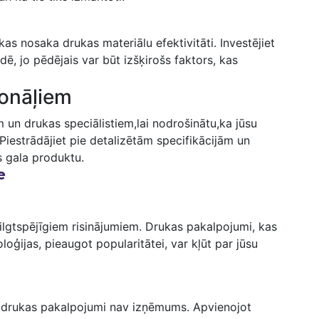
kas nosaka drukas materiālu efektivitāti. Investējiet
ē, jo pēdējais⁤ var būt izšķirošs faktors,⁤ kas
ionāļiem
m‍ un drukas speciālistiem,lai nodrošinātu,ka jūsu
. Piestrādājiet pie​ detalizētām specifikācijām un
s gala produktu.
e
ilgtspējīgiem risinājumiem. Drukas pakalpojumi, kas
oģijas, pieaugot popularitātei, ⁣var kļūt⁣ par jūsu
un drukas pakalpojumi nav izņēmums. Apvienojot