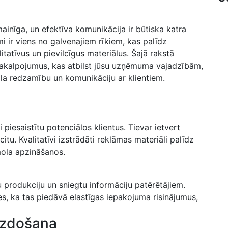
inīga, un efektīva komunikācija ir būtiska katra
r viens no galvenajiem rīkiem, kas palīdz
tatīvus un pievilcīgus materiālus. Šajā rakstā‍
s pakalpojumus, kas atbilst jūsu uzņēmuma vajadzībām,
ola redzamību un komunikāciju ar klientiem.
i piesaistītu potenciālos klientus. Tievar ietvert
tu. Kvalitatīvi izstrādāti reklāmas⁢ materiāli palīdz
īmola apzināšanos.
u produkciju un sniegtu informāciju ‍patērētājiem.
es, ka tas​ piedāvā elastīgas​ iepakojuma risinājumus,
 izdošana