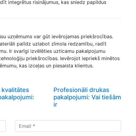
t integrētus ⁣risinājumus, ⁢kas sniedz‌ papildus
jūsu uzņēmums var gūt ievērojamas‍ priekšrocības.
ateriāli palīdz uzlabot zīmola ⁢redzamību, radīt
u. Ir svarīgi izvēlēties uzticamu pakalpojumu
ehnoloģiju priekšrocības. Ievērojot iepriekš minētos
mumu, kas izceļas ⁢un piesaista klientus.
kvalitātes
Profesionāli drukas
pakalpojumi:
pakalpojumi: Vai tiešām
ir