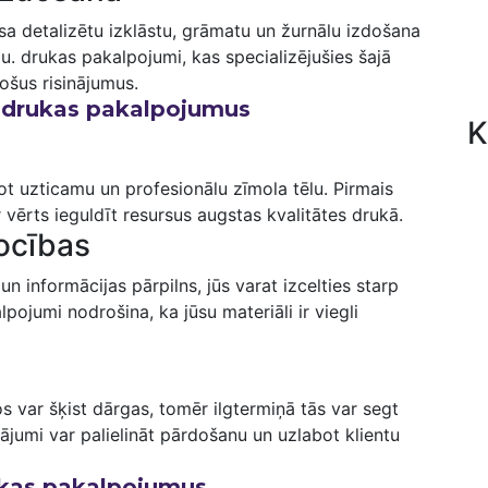
asa detalizētu izklāstu, grāmatu un žurnālu izdošana
riju. drukas pakalpojumi, kas specializējušies šajā
došus risinājumus.
us drukas pakalpojumus
K
ot uzticamu un profesionālu zīmola tēlu. Pirmais
ir vērts ieguldīt resursus augstas kvalitātes drukā.
rocības
‌ un informācijas pārpilns, jūs varat izcelties starp
pojumi nodrošina, ka jūsu materiāli ir viegli
s⁣ var šķist dārgas, tomēr ilgtermiņā tās var segt
ājumi var ‍palielināt pārdošanu un uzlabot klientu
rukas pakalpojumus