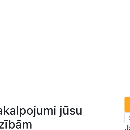
akalpojumi jūsu
zībām
J