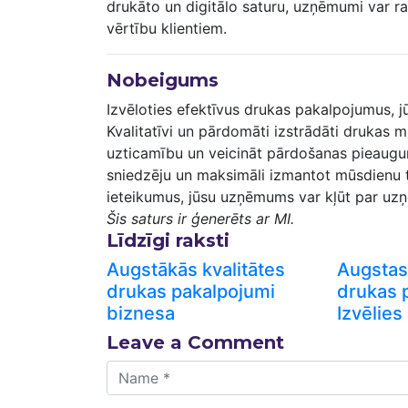
drukāto un digitālo saturu, uzņēmumi var radī
vērtību klientiem.
Nobeigums
Izvēloties efektīvus drukas pakalpojumus, 
Kvalitatīvi un pārdomāti izstrādāti drukas m
uzticamību un veicināt pārdošanas pieaugum
sniedzēju un maksimāli izmantot mūsdienu t
ieteikumus, jūsu uzņēmums var kļūt par uzņē
Šis saturs⁤ ir ģenerēts ar‍ MI.
Līdzīgi raksti
Augstākās kvalitātes
Augstas 
drukas pakalpojumi
drukas 
biznesa
Izvēlies
Leave a Comment