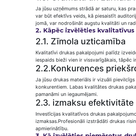
Ja jūsu uzņēmums⁣ strādā ar ⁤saturu, kas ⁢pr
var būt ⁤efektīvs veids, ⁢kā piesaistīt audito
jomā, ⁤var ⁤nodrošināt augstu kvalitāti un ra
2. Kāpēc izvēlēties kvalitatīv
2.1. Zīmola uzticamība
Kvalitatīvi drukas pakalpojumi palīdz izveid
iespaids ⁣bieži vien ir vissvarīgākais, tāpēc 
2.2.Konkurences ‍priekš
Ja jūsu drukas materiāls ir‌ vizuāli pievilcīgs
konkurentiem. Labas kvalitātes⁣ drukas pakal
pamanāmi ⁢un iegaumējami.
2.3. izmaksu efektivitāte
Investīcijas kvalitatīvos drukas pakalpojumo
izmaksas.Profesionāli izstrādāti drukas risin
apmierinātību.
3. Kā izvēlēties piemērotus d