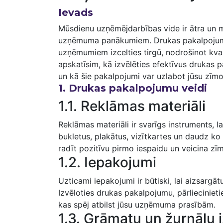
Ievads
Mūsdienu uzņēmējdarbības vide ir ātra un ma
uzņēmuma panākumiem. Drukas pakalpojumi i
uzņēmumiem izcelties tirgū, nodrošinot kvali
apskatīsim, kā⁢ izvēlēties‍ efektīvus druka
un kā šie⁢ pakalpojumi var uzlabot jūsu zīm
1. Drukas pakalpojumu veidi
1.1. Reklāmas​ materiāli
Reklāmas materiāli ir⁤ svarīgs instruments, la
bukletus, plakātus, vizītkartes un daudz ko ci
radīt ‌pozitīvu pirmo iespaidu un veicina z
1.2. Iepakojumi
Uzticami iepakojumi ir būtiski, lai aizsargāt
Izvēloties drukas ⁢pakalpojumu, pārliecinieti
kas spēj atbilst‍ jūsu uzņēmuma prasībām.
1.3. Grāmatu un žurnālu