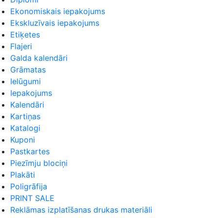
Ekonomiskais iepakojums
Ekskluzīvais iepakojums
Etiķetes
Flajeri
Galda kalendāri
Grāmatas
Ielūgumi
Iepakojums
Kalendāri
Kartiņas
Katalogi
Kuponi
Pastkartes
Piezīmju blociņi
Plakāti
Poligrāfija
PRINT SALE
Reklāmas izplatīšanas drukas materiāli