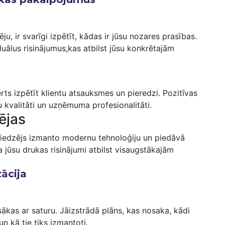
, ir svarīgi izpētīt, kādas ‍ir ⁢jūsu nozares prasības.
duālus risinājumus,kas⁣ atbilst jūsu konkrētajām
ts izpētīt klientu atsauksmes un pieredzi.​ Pozitīvas
kvalitāti un ‍uzņēmuma profesionalitāti.
ējas
sniedzējs izmanto modernu tehnoloģiju un piedāvā
a jūsu drukas risinājumi atbilst visaugstākajām
ācija
as ar saturu. Jāizstrādā plāns, kas nosaka, kādi ​
un kā tie tiks izmantoti.