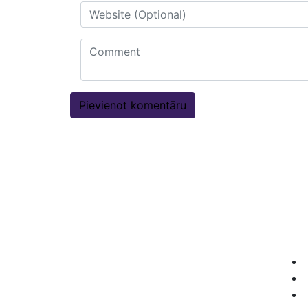
Akci
Mēs radam akcijas cenas, lai Jūs
pelnītu vairāk ar mūsu drukas
materiāliem!