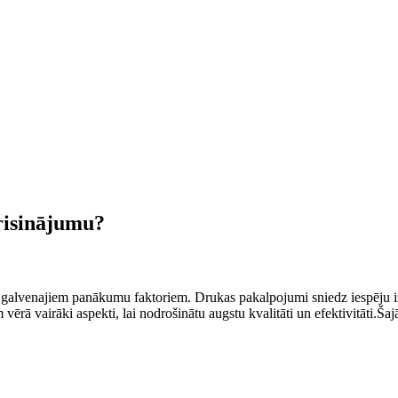
risinājumu?
o galvenajiem panākumu faktoriem. Drukas pakalpojumi sniedz iespēju iz
ā vairāki ⁣aspekti, lai ⁣nodrošinātu augstu kvalitāti un‍ efektivitāti.Šajā