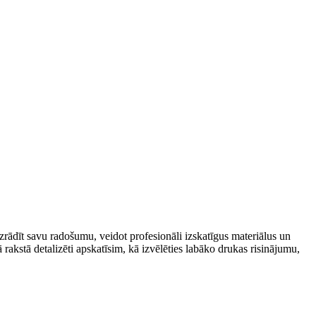
rādīt savu radošumu, veidot profesionāli izskatīgus materiālus un
 rakstā detalizēti apskatīsim, kā izvēlēties ​labāko drukas risinājumu,⁣