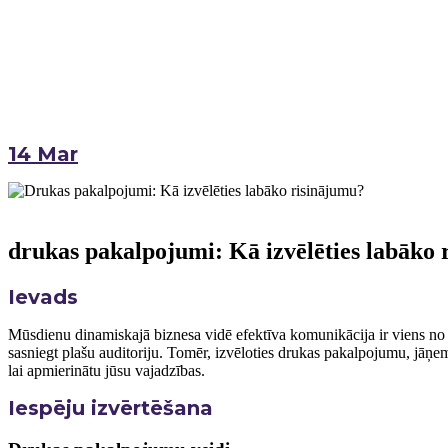
14
Mar
drukas pakalpojumi: Kā izvēlēties labāko 
Ievads
Mūsdienu dinamiskajā biznesa vidē efektīva komunikācija ‍ir viens ‍n
sasniegt plašu auditoriju. Tomēr, izvēloties drukas pakalpojumu, jāņem vēr
lai‍ apmierinātu jūsu vajadzības.
Iespēju izvērtēšana