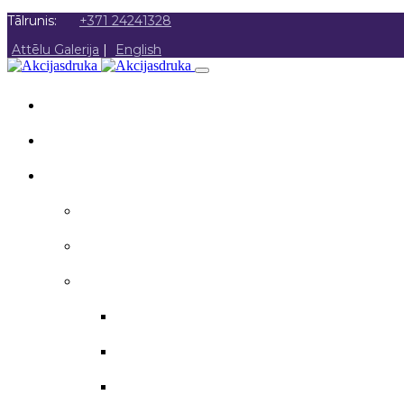
Tālrunis:
+371 24241328
Attēlu Galerija
|
English
SĀKUMS
PAR MUMS
AKCIJAS DRUKA
Akcijas druka
Poligrāfija
Apsveikuma materiāli
Aploksnes
Apsveikuma kartītes
Atzinības raksti