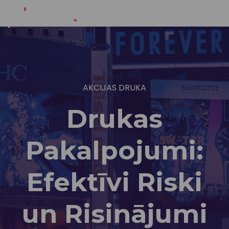
AKCIJAS DRUKA
Drukas
Pakalpojumi:
Efektīvi Riski
un Risinājumi