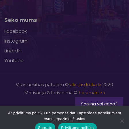
Seko mums
Facebook
Instagram
LinkedIn
Youtube
Visas tiesības paturam ©
akcijasdruka.lv
2020
Motivācija & Iedvesma ©
horaman.eu
Saruna vai cena?
Mājas lapu izstrāde
kaspardizainu.lv
Ar privātuma politiku un personas datu apstrādes noteikumiem
Majaslapasizstrade.lv
esmu iepazinies/-usies
Atsauksmes
Sapratu
Privātuma politika