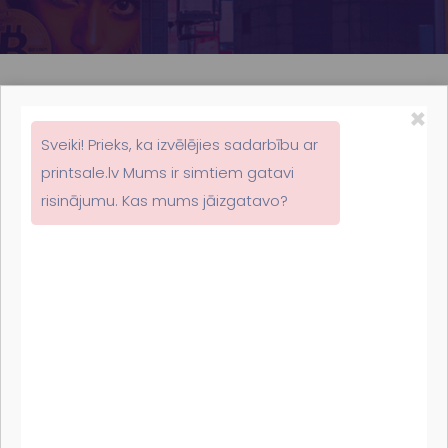
×
18
Sveiki! Prieks, ka izvēlējies sadarbību ar
printsale.lv Mums ir simtiem gatavi
Sep
risinājumu. Kas mums jāizgatavo?