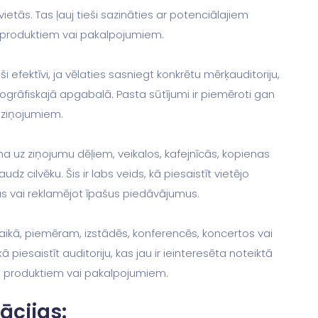
vietās. Tas ļauj tieši sazināties ar potenciālajiem
ūsu produktiem vai pakalpojumiem.
ši efektīvi, ja vēlaties sasniegt konkrētu mērķauditoriju,
grāfiskajā apgabalā. Pasta sūtījumi ir piemēroti gan
ziņojumiem.
šana uz ziņojumu dēļiem, veikalos, kafejnīcās, kopienas
udz cilvēku. Šis ir labs veids, kā piesaistīt vietējo
s vai reklamējot īpašus piedāvājumus.
laikā, piemēram, izstādēs, konferencēs, koncertos vai
 piesaistīt auditoriju, kas jau ir ieinteresēta noteiktā
lu, produktiem vai pakalpojumiem.
ācijas: