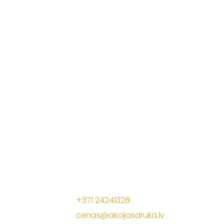
Akcija
Apsveik
Mēs radam akcijas cenas, lai Jūs
Daudzla
pelnītu vairāk ar mūsu drukas
materiāliem!
Iepakoj
Kalendā
Jelgavas iela 68, Riga. 1 stavs
Korporat
Tālrunis:
+371 24241328
Prezentā
E-Pasts:
cenas@akcijasdruka.lv