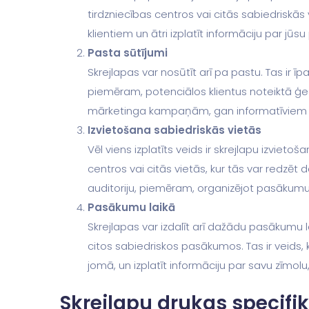
tirdzniecības centros vai citās sabiedriskās 
klientiem un ātri izplatīt informāciju par j
Pasta sūtījumi
Skrejlapas var nosūtīt arī pa pastu. Tas ir īpa
piemēram, potenciālos klientus noteiktā ģeo
mārketinga kampaņām, gan informatīviem 
Izvietošana sabiedriskās vietās
Vēl viens izplatīts veids ir skrejlapu izvieto
centros vai citās vietās, kur tās var redzēt da
auditoriju, piemēram, organizējot pasākumu
Pasākumu laikā
Skrejlapas var izdalīt arī dažādu pasākumu 
citos sabiedriskos pasākumos. Tas ir veids, kā
jomā, un izplatīt informāciju par savu zīmo
Skrejlapu drukas specifik