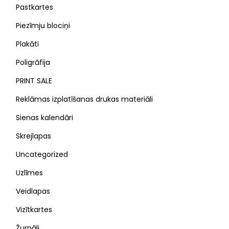
Pastkartes
Piezīmju blociņi
Plakāti
Poligrāfija
PRINT SALE
Reklāmas izplatīšanas drukas materiāli
Sienas kalendāri
Skrejlapas
Uncategorized
Uzlīmes
Veidlapas
Vizītkartes
Žurnāli