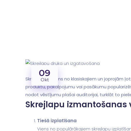
09
Skrejlapas ir viens no klasiskajiem un joprojām 
Okt
produktu, pakalpojumu vai pasākumu popularizēšan
nodot vēstījumu plašai auditorijai, turklāt to piel
Skrejlapu izmantošanas v
Tiešā izplatīšana
Viens no populārākajiem skrejlapu izplatīšan