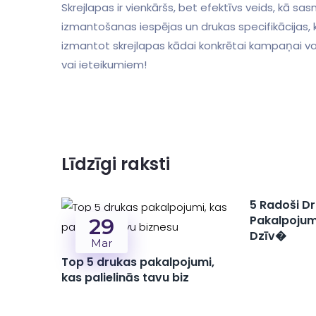
Skrejlapas ir vienkāršs, bet efektīvs veids, kā sa
izmantošanas iespējas un drukas specifikācijas,
izmantot skrejlapas kādai konkrētai kampaņai va
vai ieteikumiem!
Līdzīgi raksti
5 Radoši D
Pakalpojumi
29
Dzīv�
Mar
Top 5 drukas pakalpojumi,
kas palielinās tavu biz