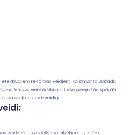
ļoti efektīvajiem reklāmas veidiem, ko izmanto dažādu
ai. Ar savu vienkāršību un tiešo pieeju tās spēj ātri
ietojums ir ļoti daudzveidīgs.
eidi:
as veidiem ir to izdalīšana cilvēkiem uz ielām,