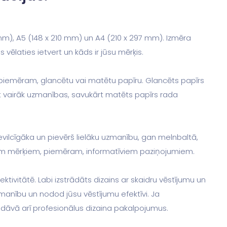
8 mm), A5 (148 x 210 mm) un A4 (210 x 297 mm). Izmēra
s vēlaties ietvert un kāds ir jūsu mērķis.
 piemēram, glancētu vai matētu papīru. Glancēts papīrs
īt vairāk uzmanības, savukārt matēts papīrs rada
ievilcīgāka un pievērš lielāku uzmanību, gan melnbaltā,
tiem mērķiem, piemēram, informatīviem paziņojumiem.
ktivitātē. Labi izstrādāts dizains ar skaidru vēstījumu un
manību un nodod jūsu vēstījumu efektīvi. Ja
āvā arī profesionālus dizaina pakalpojumus.