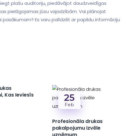
sniegt plašu auditoriju, piedāvājot daudzveidīgas
 kas pielāgojamas jūsu vajadzībām. Vai plānojat
i pasākumam? Es varu palīdzēt ar papildu informāciju
rukas
, Kas Ieviesīs
25
Feb
Profesionāla drukas
pakalpojumu izvēle
uzņēmum