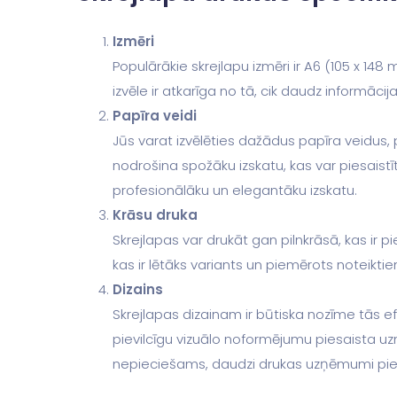
Izmēri
Populārākie skrejlapu izmēri ir A6 (105 x 14
izvēle ir atkarīga no tā, cik daudz informācija
Papīra veidi
Jūs varat izvēlēties dažādus papīra veidus,
nodrošina spožāku izskatu, kas var piesaist
profesionālāku un elegantāku izskatu.
Krāsu druka
Skrejlapas var drukāt gan pilnkrāsā, kas ir p
kas ir lētāks variants un piemērots noteik
Dizains
Skrejlapas dizainam ir būtiska nozīme tās efe
pievilcīgu vizuālo noformējumu piesaista uz
nepieciešams, daudzi drukas uzņēmumi pied