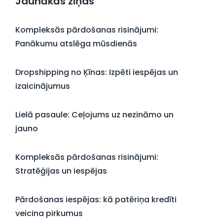
Jaunākās ziņas
Kompleksās pārdošanas risinājumi:
Panākumu atslēga mūsdienās
Dropshipping no Ķīnas: Izpēti iespējas un
izaicinājumus
Lielā pasaule: Ceļojums uz nezināmo un
jauno
Kompleksās pārdošanas risinājumi:
Stratēģijas un iespējas
Pārdošanas iespējas: kā patēriņa kredīti
veicina pirkumus