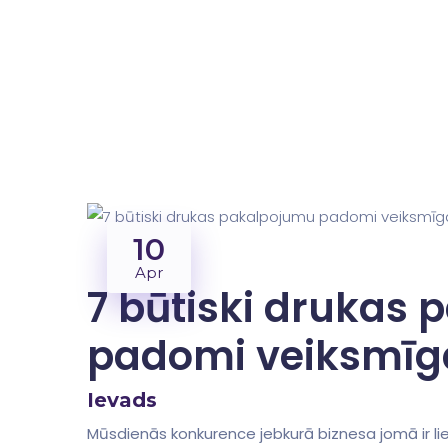
10
Apr
7 būtiski drukas
padomi veiksmīgai
Ievads
Mūsdienās konkurence jebkurā biznesa jomā ir liel