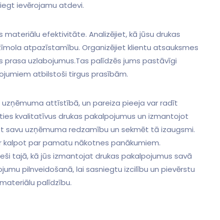
niegt​ ievērojamu atdevi.
ateriālu efektivitāte. Analizējiet, kā ​jūsu drukas
zīmola atpazīstamību. Organizējiet klientu atsauksmes
as prasa uzlabojumus.Tas palīdzēs jums pastāvīgi
ojumiem atbilstoši tirgus ⁣prasībām.
ra uzņēmuma attīstībā,‌ un pareiza pieeja var radīt
oties kvalitatīvus drukas pakalpojumus un izmantojot
bot savu uzņēmuma redzamību un ⁣sekmēt tā izaugsmi.‍
 var kalpot par pamatu nākotnes panākumiem.
i⁣ tajā, kā jūs izmantojat drukas ‌pakalpojumus savā
jumu pilnveidošanā, lai sasniegtu izcilību un pievērstu
 materiālu palīdzību.