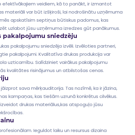
o‍ efektīvākajiem veidiem, ⁤kā to panākt, ir izmantot
as materiāli⁤ var būt izšķiroši, lai nodrošinātu uzņēmuma
tā mēs apskatīsim septiņus būtiskus padomus, kas
īdzēt uzlabot jūsu uzņēmuma‌ izredzes ​gūt panākumus.
kas pakalpojumu sniedzēju
as pakalpojumu sniedzēja izvēli. Izvēloties partneri,
ie ⁢pakalpojumi. Kvalitatīva ‌drukas produkcija var
īmola uzticamību. Salīdziniet vairākus pakalpojumu
kās kvalitātes risinājumus un atbilstošas cenas.
iju
āizprot sava mērķauditorija. Tas nozīmē, ka ir jāzina,
āmas kampaņas, kas tiešām uzrunā konkrētus cilvēkus.
t izveidot drukas materiālus,kas⁣ atspoguļo ⁢jūsu
kšrocības.
zainu
profesionālam. Ieguldot laiku un resursus dizaina