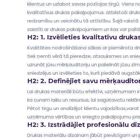
klientus ‌un uzlabot savas pozīcijas tirgū. Viens n
⁢kvalitatīvus drukas pakalpojumus. atbilstoši druk
redzamību un ​veicinātu tā attīstību. Šajā raks
saistīti ar drukas pakalpojumiem un kas var ⁤pal
H2: 1. Izvēlieties kvalitatīvu dru
Kvalitātes nodrošināšana sākas ar piemērota druk
tiek ņemti vērā tā pieredze, atsauksmes un sniegt
uzrunāt jūsu mērķauditoriju‌ un palielināt jūsu z
sniedzējus un⁤ izvēlieties to, kurš piedāvā augstā
H2: 2. Definējiet savu mērķauditor
Lai drukas materiāli būtu efektīvi, uzņēmumam ir j
ka cunam laiku ⁤un resursus, lai sagatavotu rekl
Pētot tirgu ‌un analizējot klientu vajadzības,vara
uzņēmuma vērtības un sniegto pakalpojumu prie
H2: 3. Izstrādājiet profesionālu di
Drukas materiālu ‌dizainam jābūt pievilcīgam un 