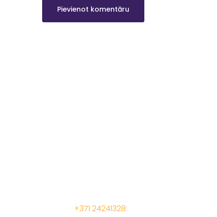
Akcija
Apsveik
Mēs radam akcijas cenas, lai Jūs
Daudzla
pelnītu vairāk ar mūsu drukas
materiāliem!
Iepakoj
Kalendā
Jelgavas iela 68, Riga. 1 stavs
Korporat
Tālrunis:
+371 24241328
Prezentā