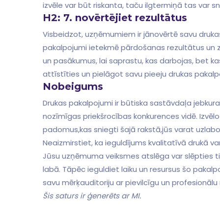
izvēle var būt riskanta, taču ⁢ilgtermiņā tas var s
H2: 7. novērtējiet rezultātus
Visbeidzot, uzņēmumiem ir jānovērtē savu drukas⁤ m
pakalpojumi⁣ ietekmē pārdošanas rezultātus un 
un pasākumus, lai saprastu,‌ kas darbojas, bet k
attīstīties un pielāgot savu pieeju drukas pakalp
Nobeigums
Drukas‌ pakalpojumi ir⁤ būtiska⁣ sastāvdaļa⁣ jebku
nozīmīgas priekšrocības konkurences vidē. Izvēl
padomus,kas sniegti šajā rakstā,jūs varat uzla
Neaizmirstiet, ka ieguldījums kvalitatīvā drukā
Jūsu uzņēmuma veiksmes atslēga var slēpties tieš
labā. Tāpēc ieguldiet laiku un resursus šo pakalpo
savu mērķauditoriju ar pievilcīgu un profesionālu
Šis saturs ir ģenerēts ar MI.