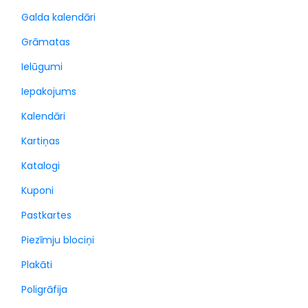
Galda kalendāri
Grāmatas
Ielūgumi
Iepakojums
Kalendāri
Kartiņas
Katalogi
Kuponi
Pastkartes
Piezīmju blociņi
Plakāti
Poligrāfija