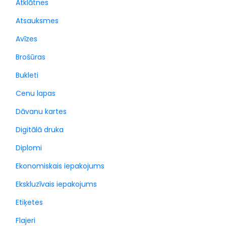
Atklātnes
Atsauksmes
Avīzes
Brošūras
Bukleti
Cenu lapas
Dāvanu kartes
Digitālā druka
Diplomi
Ekonomiskais iepakojums
Ekskluzīvais iepakojums
Etiķetes
Flajeri