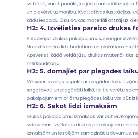
izstrādē, varat panākt, ka jūsu materiāli izceļas
un pievērst uzmanību. Kvalitatīvas ilustrācijas, k
kādu iespaidu jūsu drukas materiāli atstāj uz klie
H2: 4. Izvēlieties pareizo drukas⁤ 
Piedāvājot drukas pakalpojumus, ⁣svarīgi ​ir⁤ izvē
No vizītkartēm līdz bukletiem un plakātiem – katr
Apsveriet, kādā veidā jūsu drukas materiāli tiks iz
mērķauditoriju.
H2: 5. domājiet par piegādes laik
Vēl viens svarīgs aspekts ir piegādes laiks. Uzņēmu
sagatavoti un piegādāti laikā, lai tie varētu se
pakalpojumiem ar ātru piegādes laiku var​ būt iz
H2: 6. Sekot līdzi izmaksām
Drukas pakalpojumu izmaksas var būt ievērojamas,
izdevumus. Izvēloties drukas pakalpojumu sniedzē
izmaksām un iespējām samazināt izdevumus, neup