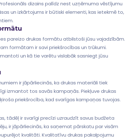
. Profesionāls dizains palīdz ⁤nest uzņēmuma vēstījumu
rāsas un izkārtojums ir būtiski elementi, kas ietekmē to,
ntiem.
formātu
lēties pareizo drukas formātu atbilstoši jūsu vajadzībām.
am⁤ formātam ir savi priekšrocības ⁢un⁣ trūkumi.
mantoti ⁢un ⁣kā tie varētu ⁢vislabāk sasniegt jūsu
u
miem ir ​jāpārliecinās, ka drukas ⁢materiāli tiek
kmīgi izmantot ⁣tos savās kampaņās. Piekļuve drukas
šķiroša priekšrocība, kad svarīgas kampaņas tuvojas.
 tādēļ ir svarīgi precīzi uzraudzīt savus budžeta
ju, ir ‌jāpārliecinās, ka saņemat pārskatu par visām
urējot kvalitāti. Kvalitatīvu drukas pakalpojumu