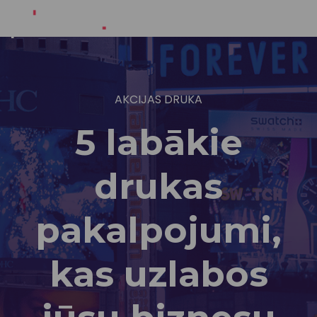
AKCIJAS DRUKA
5 labākie
drukas
pakalpojumi,
kas uzlabos