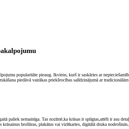
s pakalpojumu
kalpojumu​ popularitāte pieaug. Ikviens, kurš ir saskāries ar nepieciešamību
rukāšana piedāvā ‌vairākas ⁣priekšrocības ​salīdzinājumā ar tradicionālā
aitā paliek‍ nemainīga. Tas nozīmē,ka ​krāsas ir⁣ spilgtas,attēli ir asu deta
 krāsainus brošūras,​ plakātus vai‌ vizītkartes, digitālā druka nodrošinās,