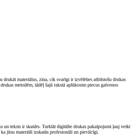
 ‌drukāt materiālus, zina, cik ‍svarīgi ir izvēlēties atbilstošu drukas
m drukas​ metodēm, tādēļ šajā rakstā⁣ aplūkosim piecus galvenos
ļu un ⁢teksts ir skaidrs. Turklāt digitālie drukas pakalpojumi ļauj‍ veikt
 ka jūsu materiāli izskatās profesionāli un pievilcīgi.