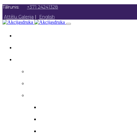
Tālrunis:
+371 24241328
Attēlu Galerija
|
English
SĀKUMS
PAR MUMS
AKCIJAS DRUKA
Akcijas druka
Poligrāfija
Apsveikuma materiāli
Aploksnes
Apsveikuma kartītes
Atzinības raksti