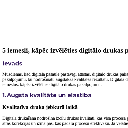
5 iemesli, kāpēc izvēlēties digitālo druka
Ievads
Mūsdienās, kad ⁤digitālā ⁣pasaule⁤ pastāvīgi attīstās, digitālo‌ drukas ⁤pa
pakalpojumu, lai nodrošinātu augstākās kvalitātes rezultātu. Digitālā d
iemeslus, kāpēc izvēlēties digitālo drukas pakalpojumu.
1.Augsta kvalitāte un elastība
Kvalitatīva druka‌ jebkurā laikā
Digitālā drukāšana nodrošina⁣ izcilu drukas kvalitāti,​ kas visā​ procesa g
ātras korekcijas un izmaiņas, kas padara ⁣procesu efektīvāku. Ja vēlaties