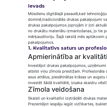
Ievads
Mūsdienu‌ digitālajā pasaulē,kad tehnoloģiju 
dominē,tradicionālās ‌drukas pakalpojumi va
drukas pakalpojumos joprojām ir ļoti aktuā
no drukātu materiālu izmantošanas, jo tie p
‌mērķauditoriju. Šajā rakstā mēs aplūkosim p
pakalpojumos.
1. Kvalitatīvs​ saturs un profes
Apmierinātība ar kvalitāt
Investējot‍ drukas pakalpojumos, ⁢uzņēmumi 
atbilst ⁣viņu zīmola prestižam. Profesionāla 
asus attēlus, piesātinātas krāsas‌ un augstu 
investēt šādā ⁢kvalitātē, izsaka skaidru vēs
Zīmola ⁣veidošana
Skaisti ⁢un kvalitatīvi izstrādāti drukas ⁤mate
Prezentējot​ iespēju iegūt vizītkartes, ​bukl