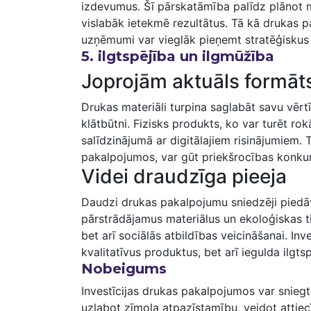
‍izdevumus. Šī pārskatāmība palīdz plānot mā
vislabāk ietekmē rezultātus. Tā kā drukas 
uzņēmumi ⁣var vieglāk pieņemt stratēģisku
5. ilgtspējība un ilgmūžība
Joprojām ⁢aktuāls formāt
Drukas materiāli turpina ⁤saglabāt‍ savu ⁤vēr
klātbūtni.‍ Fizisks produkts, ko ⁤var⁢ turēt rok
salīdzinājumā ar digitālajiem risinājumiem.
pakalpojumos, var gūt priekšrocības konku
Videi draudzīga‍ pieeja
Daudzi drukas pakalpojumu sniedzēji piedāv
pārstrādājamus materiālus un ekoloģiskas tin
bet arī sociālās atbildības ‌veicināšanai. Inv
kvalitatīvus produktus, bet arī iegulda ilgts
Nobeigums
Investīcijas drukas ⁢pakalpojumos var snie
uzlabot zīmola atpazīstamību, veidot attiecīb