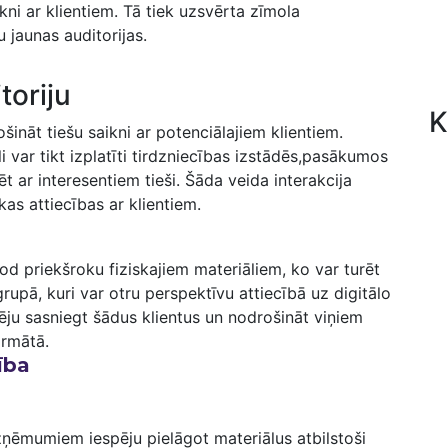
ni​ ar klientiem. Tā ⁢tiek ⁢uzsvērta zīmola
u ​jaunas auditorijas.
toriju
K
šināt tiešu saikni ‍ar potenciālajiem klientiem.
li var tikt izplatīti tirdzniecības izstādēs,pasākumos
ar interesentiem tieši. Šāda veida ​interakcija
as attiecības ar ‌klientiem.
 dod priekšroku fiziskajiem materiāliem, ko var turēt
 grupā, ‍kuri var otru perspektīvu attiecībā uz digitālo
ju sasniegt šādus klientus un nodrošināt viņiem
ormātā.
ība
ņēmumiem iespēju pielāgot materiālus atbilstoši