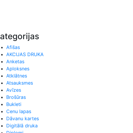
ategorijas
Afišas
AKCIJAS DRUKA
Anketas
Aploksnes
Atklātnes
Atsauksmes
Avīzes
Brošūras
Bukleti
Cenu lapas
Dāvanu kartes
Digitālā druka
Diplomi