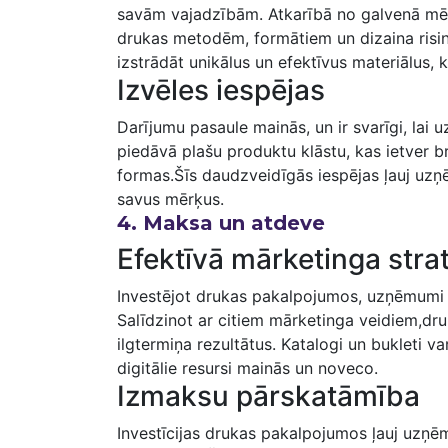
savām vajadzībām. ⁤Atkarībā no galvenā ⁢mē
drukas metodēm, formātiem un dizaina risi
‌izstrādāt ‌unikālus un efektīvus materiālus
Izvēles‍ iespējas
Darījumu​ pasaule mainās, un ir svarīgi, lai
⁢piedāvā plašu produktu ‍klāstu, ⁣kas ietver 
formas.Šīs daudzveidīgās iespējas ļauj uzņēm
savus mērķus.
4. Maksa un atdeve
Efektīvā mārketinga ⁢stra
Investējot drukas pakalpojumos, uzņēmumi var
Salīdzinot‍ ar citiem mārketinga veidiem,d
ilgtermiņa rezultātus. Katalogi un bukleti var
digitālie resursi mainās ⁤un noveco.
Izmaksu‍ pārskatāmība
Investīcijas drukas pakalpojumos ļauj uzņēm