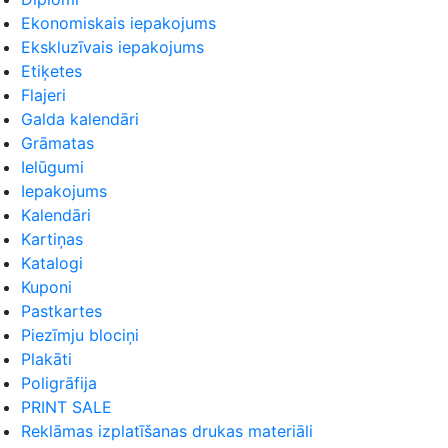
Ekonomiskais iepakojums
Ekskluzīvais iepakojums
Etiķetes
Flajeri
Galda kalendāri
Grāmatas
Ielūgumi
Iepakojums
Kalendāri
Kartiņas
Katalogi
Kuponi
Pastkartes
Piezīmju blociņi
Plakāti
Poligrāfija
PRINT SALE
Reklāmas izplatīšanas drukas materiāli