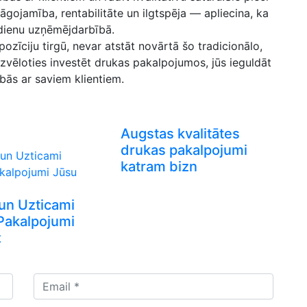
elāgojamība, rentabilitāte un ‌ilgtspēja — apliecina, ka
sdienu uzņēmējdarbībā.
ozīciju tirgū, nevar atstāt novārtā šo‍ tradicionālo,
 Izvēloties investēt drukas pakalpojumos, jūs ieguldāt
cībās ar saviem klientiem.
Augstas kvalitātes
drukas pakalpojumi
katram bizn
 un Uzticami
Pakalpojumi
z