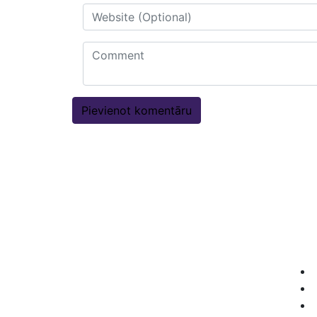
Akci
Mēs radam akcijas cenas, lai Jūs
pelnītu vairāk ar mūsu drukas
materiāliem!