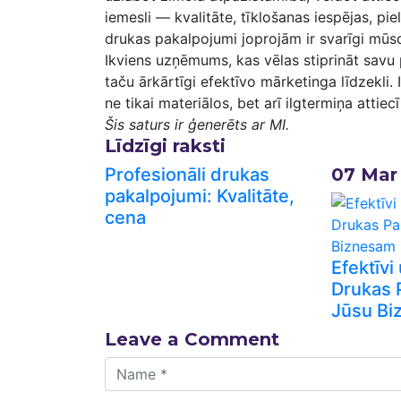
iemesli — kvalitāte, ⁣tīklošanas ⁣iespējas, pi
drukas pakalpojumi joprojām ir svarīgi ​mū
Ikviens uzņēmums, kas vēlas stiprināt savu p
taču ārkārtīgi efektīvo mārketinga līdzekli.
ne tikai materiālos, bet arī ilgtermiņa attie
Šis‌ saturs ir ģenerēts ar ‍MI.
Līdzīgi raksti
Profesionāli drukas
07
Mar
pakalpojumi: Kvalitāte,
cena
Efektīvi
Drukas 
Jūsu Bi
Leave a Comment