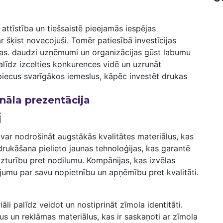
⁣attīstība un tiešsaistē pieejamās iespējas
r šķist novecojuši. Tomēr patiesībā investīcijas
las. daudzi uzņēmumi un organizācijas gūst labumu
alīdz izcelties‍ konkurences vidē un uzrunāt
iecus ⁣svarīgākos iemeslus, kāpēc investēt drukas‍
ionāla prezentācija
i
var nodrošināt augstākās kvalitātes materiālus, kas
drukāšana pielieto jaunas⁤ tehnoloģijas, kas‌ garantē⁤
izturību pret nodilumu. Kompānijas, kas izvēlas‌
tījumu par‍ savu nopietnību un apņēmību pret kvalitāti.
riāli palīdz veidot un⁢ nostiprināt zīmola identitāti.
etus un reklāmas materiālus, kas ir saskaņoti ar zīmola