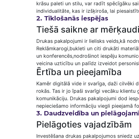
krāsu paleti un stilu, var radīt spēcīgāku saik
individualitāte, kas ir izšķiroša, lai piesaistīt
2.⁣ Tīklošanās iespējas
Tiešā saikne ar mērķaudi
Drukas pakalpojumi ir lielisks veids,kā nodro
Reklāmkarogi,bukleti un⁣ citi drukāti materiā
un konferencēs,nodrošinot iespēju komunicēt 
veicina uzticību⁣ un palīdz izveidot personisk
Ērtība un pieejamība
Kamēr digitālā vide ⁣ir svarīga, daži cilvēki
⁤rokās. Tas ir jo īpaši svarīgi vecāku klientu
komunikāciju. Drukas pakalpojumi dod iespē
nepieciešamo informāciju viegli pieejamā f
3. ⁤Daudzveidība un pielāgojam
Pielāgoties vajadzībām
Investēšana drukas pakalpojumos ‌sniedz uz