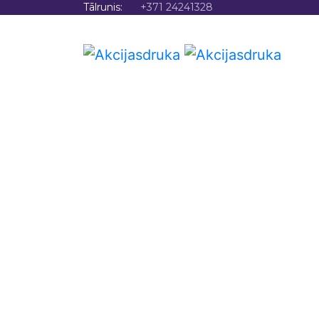
Tālrunis:
+371 24241328
SĀKU
5 Iemes