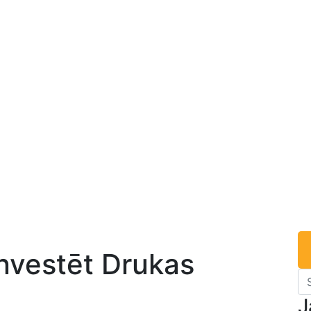
Investēt Drukas
J