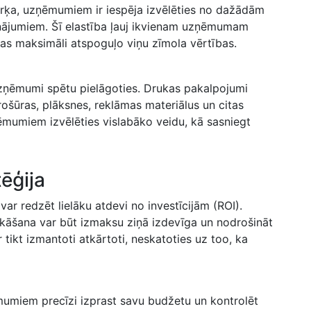
rķa, uzņēmumiem ⁤ir iespēja izvēlēties no dažādām⁢
nājumiem. Šī elastība ļauj ikvienam ⁢uzņēmumam
, kas maksimāli atspoguļo viņu zīmola vērtības.
 uzņēmumi spētu pielāgoties. Drukas ​pakalpojumi
brošūras, plāksnes, reklāmas materiālus un citas
umiem izvēlēties ⁢vislabāko veidu,⁤ kā ​sasniegt
tēģija
 redzēt ⁣lielāku atdevi no investīcijām (ROI).​
rukāšana var būt izmaksu ziņā izdevīga un nodrošināt
 tikt izmantoti​ atkārtoti, neskatoties uz too, ​ka
umiem precīzi izprast savu​ budžetu un ⁣kontrolēt