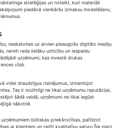
rketinga stratēģijas un noteikt, kuri materiāli
pakalpojumi ​piedāvā vienkāršu izmaksu modelēšanu,⁢
s lēmumus.
s
tību, neskatoties uz arvien ‍pieaugošo ‍digitālo mediju
ās,​ nereti rada ‍lielāku uzticību un iespaidu
 Tādējādi uzņēmumi, kas investē drukas
rences cīņā.
ā videi draudzīgus risinājumus, izmantojot
tes. Tas ir nozīmīgi ne‌ tikai uzņēmumu reputācijai,
estējot ⁤šādā veidā, uzņēmumi ne tikai iegūst⁢
pējīgā nākotnē.
gt uzņēmumiem būtiskas priekšrocības, palīdzot
as ar klientiem un radīt kvalitatīvu ‍saturu.Šie pieci