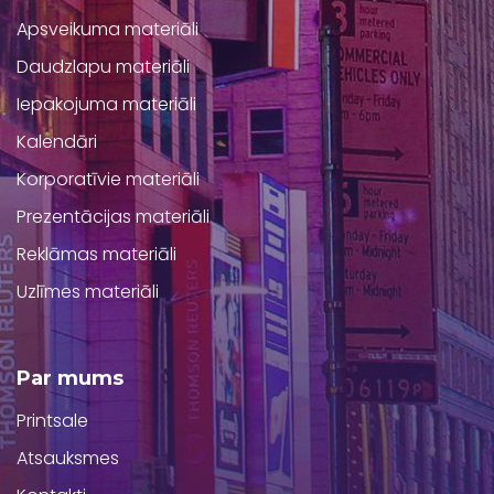
Apsveikuma materiāli
Daudzlapu materiāli
Iepakojuma materiāli
Kalendāri
Korporatīvie materiāli
Prezentācijas materiāli
Reklāmas materiāli
Uzlīmes materiāli
Par mums
Printsale
Atsauksmes