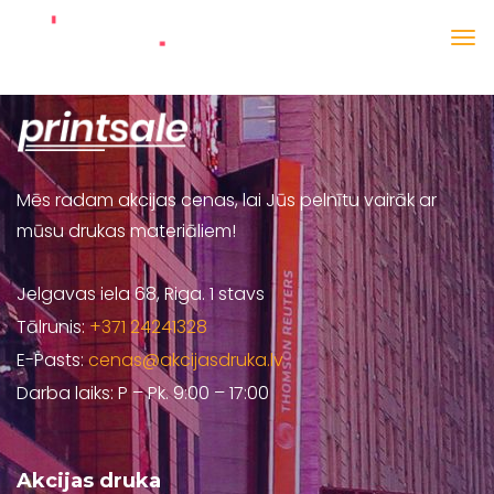
Mēs radam akcijas cenas, lai Jūs pelnītu vairāk ar
mūsu drukas materiāliem!
Jelgavas iela 68, Riga. 1 stavs
Tālrunis:
+371 24241328
E-Pasts:
cenas@akcijasdruka.lv
Darba laiks: P – Pk. 9:00 – 17:00
Akcijas druka