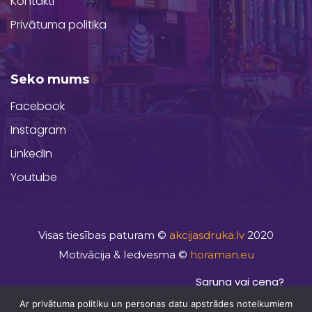
Kontakti
Privātuma politika
Seko mums
Facebook
Instagram
LinkedIn
Youtube
Visas tiesības paturam ©
akcijasdruka.lv
2020
Motivācija & Iedvesma ©
horaman.eu
Saruna vai cena?
Mājas lapu izstrāde
kaspardizainu.lv
Ar privātuma politiku un personas datu apstrādes noteikumiem